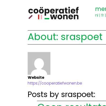
me
nl
|
fr
About: sraspoet
Website
https://cooperatiefwonen.be
Posts by sraspoet: