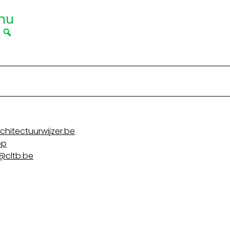
nu
|
hitectuurwijzer.be
op
@cltb.be