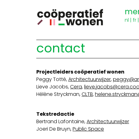
me
nl
|
fr
contact
Projectleiders coöperatief wonen
Peggy Totté,
Architectuurwijzer
,
peggy@arc
Lieve Jacobs,
Cera
,
lieve.jacobs@cera.co
Hélène Stryckman,
CLTB
,
helene.stryckman
Tekstredactie
Bertrand Lafontaine,
Architectuurwijzer
Joeri De Bruyn,
Public Space