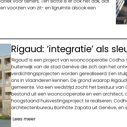
fiek voor tieners. Ten slotte is er ook het dak, dat
en voorzien van zit- en ligruimte alsook een
Rigaud: ‘integratie’ als sl
‘Rigaud’ is een project van wooncoöperatie Codha. 
buitenwijk van de stad Genève die zich aan het ontwi
verdichtingsprojecten worden gerealiseerd. Een stukje
ons in Vlaanderen kennen. De grond waarop Rigaud
gemeente. Via een wedstrijd zocht het bestuur va
bestond uit een wooncoöperatie en een architect, 
hoogstaand huisvestingsproject te realiseren. Co
architectenbureau Bonhôte Zapata uit Genève, en 
Lees meer