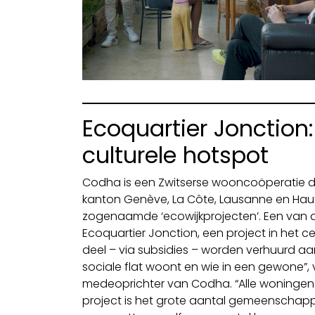
Ecoquartier Jonction:
culturele hotspot
Codha is een Zwitserse wooncoöperatie die 
kanton Genève, La Côte, Lausanne en Haut
zogenaamde ‘ecowijkprojecten’. Een van d
Ecoquartier Jonction, een project in het
deel – via subsidies – worden verhuurd aan 
sociale flat woont en wie in een gewone”, v
medeoprichter van Codha. “Alle woningen z
project is het grote aantal gemeenschappeli