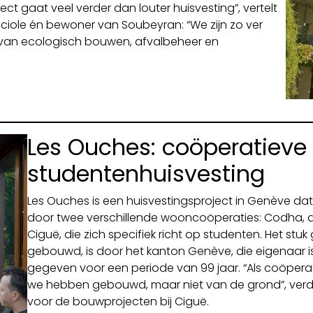
ect gaat veel verder dan louter huisvesting”, vertelt
Luciole én bewoner van Soubeyran: “We zijn zo ver
 van ecologisch bouwen, afvalbeheer en
Les Ouches: coöperatieve
studentenhuisvesting
Les Ouches is een huisvestingsproject in Genève dat
door twee verschillende wooncoöperaties: Codha, d
Ciguë, die zich specifiek richt op studenten. Het s
gebouwd, is door het kanton Genève, die eigenaar i
gegeven voor een periode van 99 jaar. “Als coöpera
we hebben gebouwd, maar niet van de grond”, verdu
voor de bouwprojecten bij Ciguë.