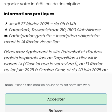
signaler votre intérêt lors de l’inscription.
Informations pratiques
📍
Jeudi 27 février 2025 – de 9h à 14h
📌
Paterskerk, Truweelstraat 210, 9100 Sint-Niklaas
🎟
Participation gratuite – inscription obligatoire
avant le 14 février via ce lien.
Découvrez également le site Patershof et d’autres
projets inspirants lors de l’exposition « Hier wil ik
wonen ! » (C’est ici que je veux vivre !), du 13 février
au 1er juin 2025 à C-mine Genk, et du 20 juin 2025 au
25 janvier 2026 au STAM Gand.
Post navigation
Nous utilisons des cookies pour optimiser notre site web.
Cera lance « Guide pour débutants : Comment
donner forme à un projet d’habitat coopératif ? »
Le bureau d’architectes bruxellois Karbon’ rénove le
Accepter
quartier coopératif La Cité Moderne
Refuser