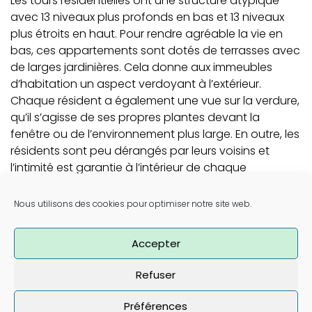
Les tours résidentielles ont une structure atypique
avec 13 niveaux plus profonds en bas et 13 niveaux
plus étroits en haut. Pour rendre agréable la vie en
bas, ces appartements sont dotés de terrasses avec
de larges jardinières. Cela donne aux immeubles
d’habitation un aspect verdoyant à l’extérieur.
Chaque résident a également une vue sur la verdure,
qu’il s’agisse de ses propres plantes devant la
fenêtre ou de l’environnement plus large. En outre, les
résidents sont peu dérangés par leurs voisins et
l’intimité est garantie à l’intérieur de chaque
appartement. Cela fait d’Alt Erlaa un parc résidentiel
recherché où l’idéal de la vie en banlieue est
Nous utilisons des cookies pour optimiser notre site web.
respecté.
Accepter
En savoir plus
Refuser
Préférences