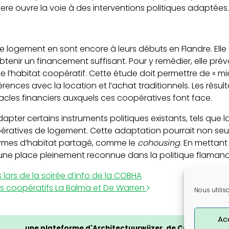
re ouvre la voie à des interventions politiques adaptées.
 logement en sont encore à leurs débuts en Flandre. Elle 
btenir un financement suffisant. Pour y remédier, elle pr
l’habitat coopératif. Cette étude doit permettre de « mieux
érences avec la location et l’achat traditionnels. Les résu
acles financiers auxquels ces coopératives font face.
er certains instruments politiques existants, tels que l
ratives de logement. Cette adaptation pourrait non seule
formes d’habitat partagé, comme le
cohousing
. En mettant
ite une place pleinement reconnue dans la politique flama
 lors de la soirée d’info de la COBHA
ts coopératifs La Balma et De Warren
Nous utilis
Ac
une plateforme d'Architectuurwijzer, de Cera et du CL