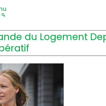
nu
|
mande du Logement De
pératif