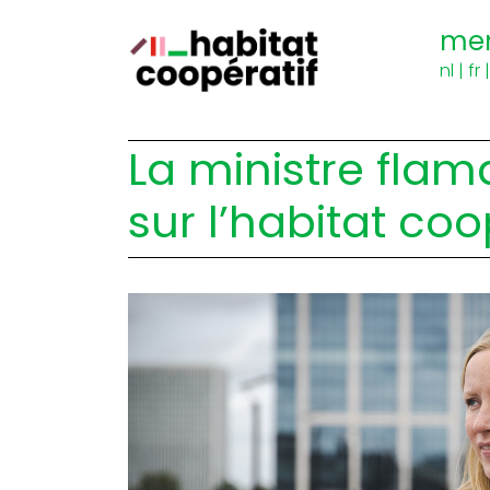
me
nl
|
fr
La ministre fla
sur l’habitat coo