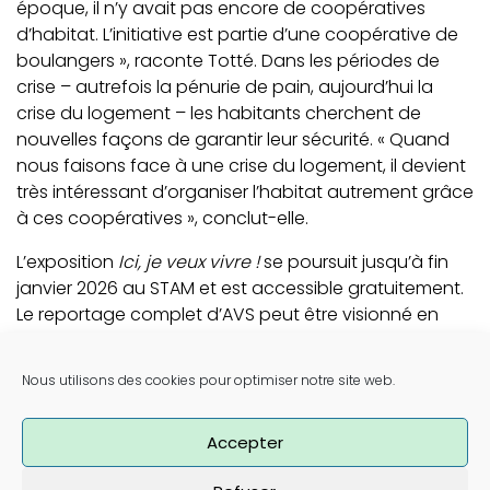
époque, il n’y avait pas encore de coopératives
d’habitat. L’initiative est partie d’une coopérative de
boulangers », raconte Totté. Dans les périodes de
crise – autrefois la pénurie de pain, aujourd’hui la
crise du logement – les habitants cherchent de
nouvelles façons de garantir leur sécurité. « Quand
nous faisons face à une crise du logement, il devient
très intéressant d’organiser l’habitat autrement grâce
à ces coopératives », conclut-elle.
L’exposition
Ici, je veux vivre !
se poursuit jusqu’à fin
janvier 2026 au STAM et est accessible gratuitement.
Le reportage complet d’AVS peut être visionné en
ligne.
Post navigation
Nous utilisons des cookies pour optimiser notre site web.
Save the date : deux Jeudis tardifs consacrés à
l’habitat coopératif au STAM (2/10 & 6/11)
L’ouverture de Ici, je veux vivre ! au STAM vue par
Accepter
Laura Vleugels