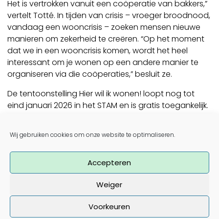
Het is vertrokken vanuit een coöperatie van bakkers,”
vertelt Totté. In tijden van crisis – vroeger broodnood,
vandaag een wooncrisis – zoeken mensen nieuwe
manieren om zekerheid te creëren. “Op het moment
dat we in een wooncrisis komen, wordt het heel
interessant om je wonen op een andere manier te
organiseren via die coöperaties,” besluit ze.
De tentoonstelling Hier wil ik wonen! loopt nog tot
eind januari 2026 in het STAM en is gratis toegankelijk.
De reportage van AVS kun je
hier
bekijken.
Post navigation
Wij gebruiken cookies om onze website te optimaliseren.
Save the date: twee Late Donderdagen in het STAM
over coöperatief wonen
De opening van Hier wil ik wonen! in het STAM door de
Accepteren
ogen van Laura Vleugels
Weiger
Voorkeuren