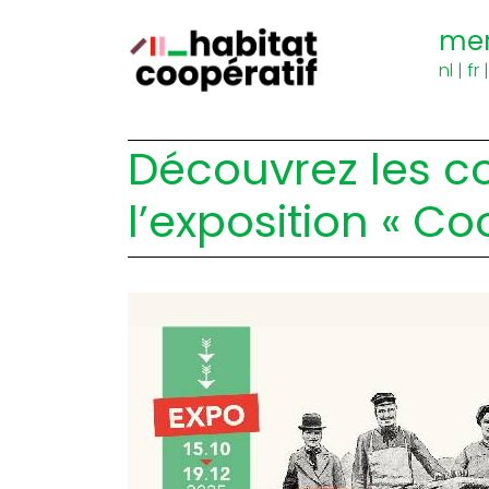
me
nl
|
fr
Découvrez les co
l’exposition « Co