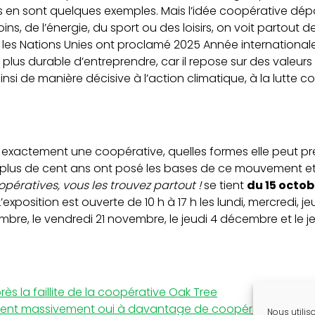
hés en sont quelques exemples. Mais l’idée coopérative dép
soins, de l’énergie, du sport ou des loisirs, on voit partou
 les Nations Unies ont proclamé 2025 Année internationale
 plus durable d’entreprendre, car il repose sur des valeurs 
ainsi de manière décisive à l’action climatique, à la lutte 
t exactement une coopérative, quelles formes elle peut pr
 a plus de cent ans ont posé les bases de ce mouvement 
pératives, vous les trouvez partout !
se tient
du 15 octo
exposition est ouverte de 10 h à 17 h les lundi, mercredi, j
embre, le vendredi 21 novembre, le jeudi 4 décembre et le 
ès la faillite de la coopérative Oak Tree
isent massivement oui à davantage de coopératives
Nous utilis