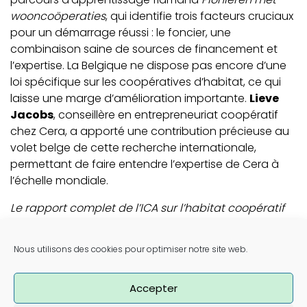
wooncoöperaties
, qui identifie trois facteurs cruciaux
pour un démarrage réussi : le foncier, une
combinaison saine de sources de financement et
l’expertise. La Belgique ne dispose pas encore d’une
loi spécifique sur les coopératives d’habitat, ce qui
laisse une marge d’amélioration importante.
Lieve
Jacobs
, conseillère en entrepreneuriat coopératif
chez Cera, a apporté une contribution précieuse au
volet belge de cette recherche internationale,
permettant de faire entendre l’expertise de Cera à
l’échelle mondiale.
Le rapport complet de l’ICA sur l’habitat coopératif
peut être consulté en ligne
ici
.
Post navigation
Nous utilisons des cookies pour optimiser notre site web.
Peggy Totté : « La valeur de l’habiter ne se trouve
pas dans les murs. »
Le modèle d’habitat coopératif comme moteur de la
Accepter
transformation des quartiers de lotissement ?