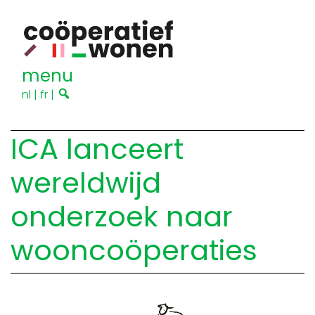
menu
nl
|
fr
|
ICA lanceert
wereldwijd
onderzoek naar
wooncoöperaties