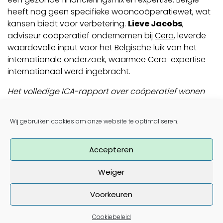
heeft nog geen specifieke wooncoöperatiewet, wat
kansen biedt voor verbetering.
Lieve Jacobs
,
adviseur coöperatief ondernemen bij
Cera
, leverde
waardevolle input voor het Belgische luik van het
internationale onderzoek, waarmee Cera-expertise
internationaal werd ingebracht.
Het volledige ICA-rapport over coöperatief wonen
kun je
hier
lezen en downloaden.
Post navigation
Wij gebruiken cookies om onze website te optimaliseren.
Peggy Totté in magazine Lokaal: “De waarde van
wonen zit niet in de stenen.”
Coöperatief wonen als motor voor de transformatie
Accepteren
van verkavelingswijken?
Weiger
Voorkeuren
Nieuwsbrief
Cookiebeleid