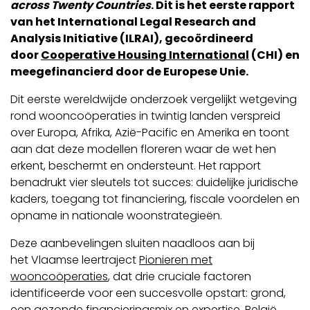
across Twenty Countries
. Dit is het eerste rapport
van het International Legal Research and
Analysis Initiative (ILRAI), gecoördineerd
door
Cooperative Housing International
(CHI) en
meegefinancierd door de Europese Unie.
Dit eerste wereldwijde onderzoek vergelijkt wetgeving
rond wooncoöperaties in twintig landen verspreid
over Europa, Afrika, Azië-Pacific en Amerika en toont
aan dat deze modellen floreren waar de wet hen
erkent, beschermt en ondersteunt. Het rapport
benadrukt vier sleutels tot succes: duidelijke juridische
kaders, toegang tot financiering, fiscale voordelen en
opname in nationale woonstrategieën.
Deze aanbevelingen sluiten naadloos aan bij
het Vlaamse leertraject
Pionieren met
wooncoöperaties
, dat drie cruciale factoren
identificeerde voor een succesvolle opstart: grond,
een gezonde financieringsmix en expertise. België