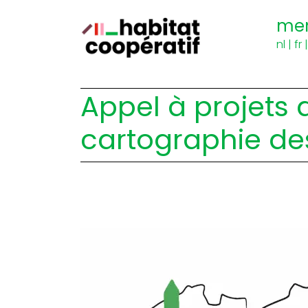
me
nl
|
fr
Appel à projets 
cartographie des