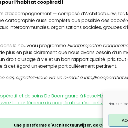
pour l’habitat coopératif
ium d’accompagnement — composé d’Architectuurwijzer, Mi
e cartographie aussi complète que possible des coopérati
caux, intercommunales, organisations sociales, groupes d’h
rit dans le nouveau programme
Pilootprojecten Coöperati
 de plus en plus clairement que nous avons besoin d’un m
n droit d’usage à vie et un bon rapport qualité-prix, tout
ue à cet égard un exemple particulièrement pertinent.
e cas, signalez-vous via un e-mail à info@cooperatiefwo
oopératif et de soins De Boomgaard à Kessel-Lo
ouvrez la conférence du coopérateur résident Jos Praat
Nous utilis
Ac
une plateforme d'Architectuurwijzer, de Cera et du CL