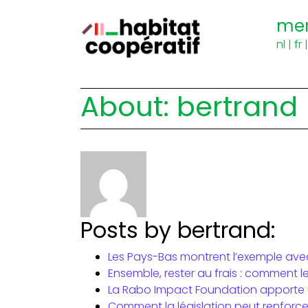
me
nl
|
fr
About: bertrand
Posts by bertrand:
Les Pays-Bas montrent l’exemple avec 
Ensemble, rester au frais : comment l
La Rabo Impact Foundation apporte u
Comment la législation peut renforcer