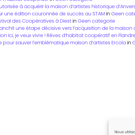
orisée à acquérir la maison d’artistes historique d’Anver
ent sur une édition couronnée de succès au STAM
in
Geen cat
tival des Coopératives à Diest
in
Geen categorie
nchit une étape décisive vers l’acquisition de la maison d
on Ici, je veux vivre ! Rêves d’habitat coopératif en Fland
 pour sauver l’emblématique maison d’artistes Ercola
in
G
Nous utilis