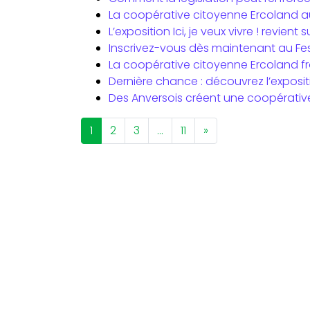
La coopérative citoyenne Ercoland aut
L’exposition Ici, je veux vivre ! revi
Inscrivez-vous dès maintenant au Fes
La coopérative citoyenne Ercoland fra
Dernière chance : découvrez l’expositi
Des Anversois créent une coopérative
1
2
3
…
11
»