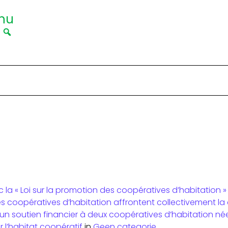
nu
|
la « Loi sur la promotion des coopératives d’habitation »
es coopératives d’habitation affrontent collectivement la
n soutien financier à deux coopératives d’habitation né
 l’habitat coopératif
in
Geen categorie