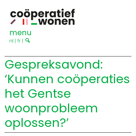
menu
nl
|
fr
|
Gespreksavond:
‘Kunnen coöperaties
het Gentse
woonprobleem
oplossen?’