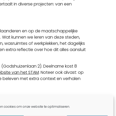
ertaalt in diverse projecten: van een
n Vlaanderen en op de maatschappelijke
. Wat kunnen we leren van deze steden,
, wasruimtes of werkplekken, het dagelijks
 extra reflectie over hoe dit alles aansluit
nt (Godshuizenlaan 2). Deelname kost 8
bsite van het STAM
. Noteer ook alvast: op
e beleven met extra context en verhalen
d rond coöperatieve studentenhuisvesting
en cookies om onze website te optimaliseren.