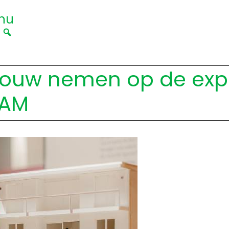
nu
|
touw nemen op de expo 
TAM