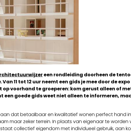
rchitectuurwijzer
een rondleiding doorheen de tento
n
. Van 11 tot 12 uur neemt een gids je mee door de ex
t op voorhand te groeperen: kom gerust alleen of met 
nt een goede gids weet niet alleen te informeren, m
aan dat betaalbaar en kwalitatief wonen perfect hand i
m maar zeker terrein. In plaats van eigenaar te worden
taat collectief eigendom met individueel gebruik, aan k