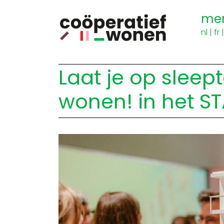
me
nl
|
fr
Laat je op sleep
wonen! in het S