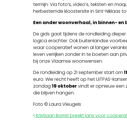
termijn. Via foto’s, video’s, teksten en ma
herbestemde kloostersite in Sint-Niklaas 
Een ander woonverhaal, in binnen- en 
De gids gaat tijdens de rondleiding diepe
logica erachter. Ook buitenlandse voorbe
waar coöperatief wonen al langer verankerd
leven verrijken zonder in te boeten aan p
bij onze Vlaamse woonwensen.
De rondleiding op 21 september start om
1
euro. Wie recht heeft op het UiTPAS-kansenta
zondag
19 oktober
vindt er opnieuw een 
die blijven hangen.
Foto © Laura Vleugels
Post navigation
Kristiaan Borret breekt lans voor coöperat