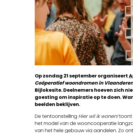
Op zondag 21 september organiseert
A
Coöperatief woondromen in Vlaandere
Bijlokesite. Deelnemers hoeven zich nie
goesting om inspiratie op te doen. Wa
beelden beklijven.
De tentoonstelling
Hier wil ik wonen!
toont 
het model van de wooncoöperatie langzaa
van het hele gebouw via aandelen. Zo onts