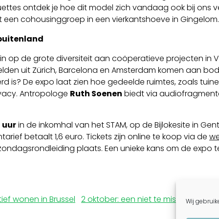
quettes ontdek je hoe dit model zich vandaag ook bij ons v
tot een cohousinggroep in een vierkantshoeve in Gingelom.
buitenland
r in op de grote diversiteit aan coöperatieve projecten i
elden uit Zürich, Barcelona en Amsterdam komen aan bod
 is? De expo laat zien hoe gedeelde ruimtes, zoals tuinen
rivacy. Antropologe
Ruth Soenen
biedt via audiofragmenten
1 uur
in de inkomhal van het STAM, op de Bijlokesite in Ge
rief betaalt 1,6 euro. Tickets zijn online te koop via de
we
zondagsrondleiding plaats. Een unieke kans om de expo t
ief wonen in Brussel
2 oktober: een niet te missen avon
Wij gebruik