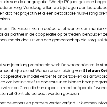
rtels van de congregatie: “We zijn 170 jaar geleden beg
 ouderenzorg. Vandaag willen we bijdragen aan betaalba
n dat het project niet alleen betaalbare huisvesting br
erken.
tatement. De zusters zien in coöperatief wonen een manier
oor als partner in de coöperatie op te treden, behouden z
nen, maakt deel uit van een gemeenschap die zorg, solidari
aat van jarenlang voorbereid werk. De wooncoöperatie sto
emeentelijke dienst Wonen onder leiding van
Stefaan Kei
 coöperatieve model verder te onderzoeken als antwoord
ch om het initiatief te ondersteunen binnen haar progr
urwijzer en Cera, die hun expertise rond coöperatief wone
ecten uit Gent als laureaat werden gekozen.
met bewoners en partners verder verfijnd. Er kwamen in