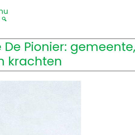
nu
|
De Pionier: gemeente,
n krachten