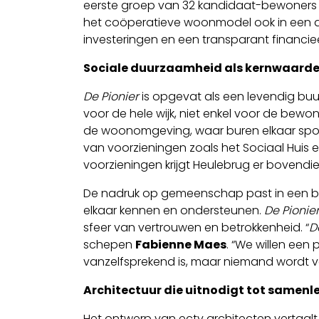
eerste groep van 32 kandidaat-bewoners s
het coöperatieve woonmodel ook in een du
investeringen en een transparant financiee
Sociale duurzaamheid als kernwaard
De Pionier
is opgevat als een levendig bu
voor de hele wijk, niet enkel voor de be
de woonomgeving, waar buren elkaar spon
van voorzieningen zoals het Sociaal Huis e
voorzieningen krijgt Heulebrug er bovendi
De nadruk op gemeenschap past in een bre
elkaar kennen en ondersteunen.
De Pionie
sfeer van vertrouwen en betrokkenheid. “
D
schepen
Fabienne Maes
. “We willen een
vanzelfsprekend is, maar niemand wordt v
Architectuur die uitnodigt tot samenl
Het ontwerp van ectv architecten vertaalt