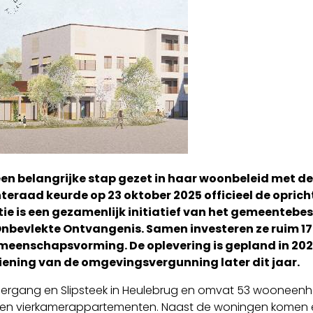
en belangrijke stap gezet in haar woonbeleid met d
teraad keurde op 23 oktober 2025 officieel de opric
tie is een gezamenlijk initiatief van het gemeenteb
Onbevlekte Ontvangenis. Samen investeren ze ruim 17 
enschapsvorming. De oplevering is gepland in 202
iening van de omgevingsvergunning later dit jaar.
d, Roergang en Slipsteek in Heulebrug en omvat 53 woon
 en vierkamerappartementen. Naast de woningen komen er