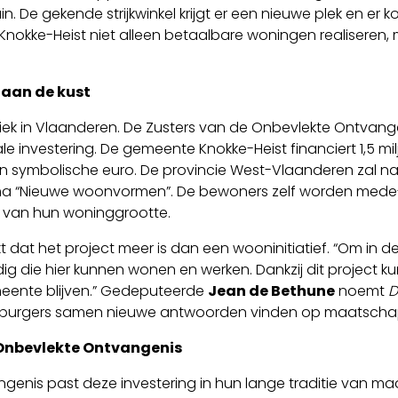
. De gekende strijkwinkel krijgt er een nieuwe plek en er
l Knokke-Heist niet alleen betaalbare woningen realiseren
 aan de kust
iek in Vlaanderen. De Zusters van de Onbevlekte Ontvangeni
e investering. De gemeente Knokke-Heist financiert 1,5 mi
n symbolische euro. De provincie West-Vlaanderen zal naa
ma “Nieuwe woonvormen”. De bewoners zelf worden mede-
k van hun woninggrootte.
dat het project meer is dan een wooninitiatief. “Om in de 
g die hier kunnen wonen en werken. Dankzij dit project 
eente blijven.” Gedeputeerde
Jean de Bethune
noemt
D
 burgers samen nieuwe antwoorden vinden op maatschapp
e Onbevlekte Ontvangenis
genis past deze investering in hun lange traditie van m