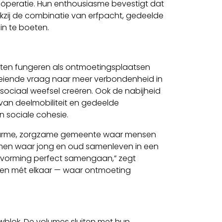
oöperatie. Hun enthousiasme bevestigt dat
kzij de combinatie van erfpacht, gedeelde
in te boeten.
eten fungeren als ontmoetingsplaatsen
roeiende vraag naar meer verbondenheid in
ciaal weefsel creëren. Ook de nabijheid
 van deelmobiliteit en gedeelde
n sociale cohesie.
ls warme, zorgzame gemeente waar mensen
vormen waar jong en oud samenleven in een
orming perfect samengaan,” zegt
even mét elkaar — waar ontmoeting
wblok. De volumes sluiten met hun