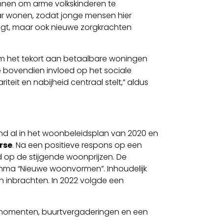
onnen om arme volkskinderen te
ar wonen, zodat jonge mensen hier
engt, maar ook nieuwe zorgkrachten
 om het tekort aan betaalbare woningen
e bovendien invloed op het sociale
teit en nabijheid centraal stelt,” aldus
nd al in het woonbeleidsplan van 2020 en
rse
. Na een positieve respons op een
 op de stijgende woonprijzen. De
amma “Nieuwe woonvormen”. Inhoudelijk
n inbrachten. In 2022 volgde een
fomomenten, buurtvergaderingen en een