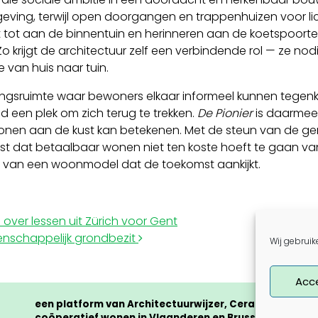
ving, terwijl open doorgangen en trappenhuizen voor lic
 tot aan de binnentuin en herinneren aan de koetspoort
Zo krijgt de architectuur zelf een verbindende rol — ze no
 van huis naar tuin.
gsruimte waar bewoners elkaar informeel kunnen tegenko
d een plek om zich terug te trekken.
De Pionier
is daarmee 
onen aan de kust kan betekenen. Met de steun van de ge
t dat betaalbaar wonen niet ten koste hoeft te gaan van 
t van een woonmodel dat de toekomst aankijkt.
over lessen uit Zürich voor Gent
eenschappelijk grondbezit
Wij gebruik
Acc
een platform van Architectuurwijzer, Cera en CLTB me
coöperatief wonen in Vlaanderen en Brussel als ambit