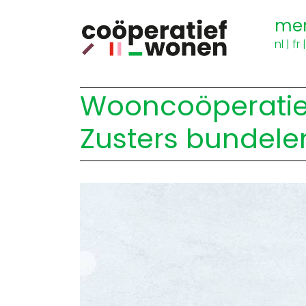
me
nl
|
fr
Wooncoöperatie 
Zusters bundele