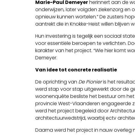
Marie-Paul Demeyer
herinnert aan de wo
onderwijzen, later volgden ziekenzorg en
opnieuw kunnen wortelen.” De zusters hope
aantrekt die in Knokke-Heist willen blijven w
Hun investering is tegelijk een sociaal s
voor essentiële beroepen te verlichten. D
karakter van het project. “Wie hier komt wo
Demeyer.
Van idee tot concrete realisatie
De oprichting van
De Pionier
is het result
werd stap voor stap uitgewerkt door de g
woonenquête besliste het bestuur om het
provincie West-Vlaanderen engageerde zi
werd het project begeleid door Architectu
architectuurwedstrijd, waarbij ectv archit
Daarna werd het project in nauw overleg 