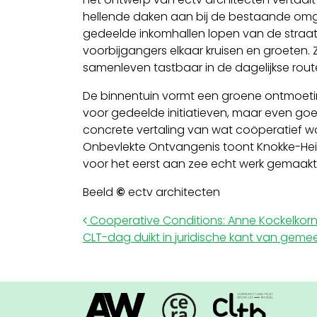
hellende daken aan bij de bestaande omge
gedeelde inkomhallen lopen van de straat
voorbijgangers elkaar kruisen en groeten. 
samenleven tastbaar in de dagelijkse route
De binnentuin vormt een groene ontmoetin
voor gedeelde initiatieven, maar even goe
concrete vertaling van wat coöperatief w
Onbevlekte Ontvangenis toont Knokke-Heis
voor het eerst aan zee echt werk gemaak
Beeld
©
ectv architecten
Post navigation
Cooperative Conditions: Anne Kockelkorn 
CLT-dag duikt in juridische kant van gem