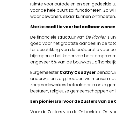
ruimte voor autodelen en een gedeelde tuin
voor de hele buurt zal functioneren. Zo wi
waar bewoners elkaar kunnen ontmoeten.
Sterke coalitie voor betaalbaar wonen
De financiële structuur van
De Pionier
is un
goed voor het grootste aandeel in de total
ter beschikking van de coöperatie voor ee
bijdragen in het kader van haar program
ongeveer 5% van de bouwkost, afhankelij
Burgemeester
Cathy Coudyser
benadrukt 
onderwijs en zorg, hebben we mensen nodi
zorgmedewerkers betaalbaar in onze gem
besturen, religieuze gemeenschappen en
Een pioniersrol voor de Zusters van d
Voor de Zusters van de Onbevlekte Ontvan