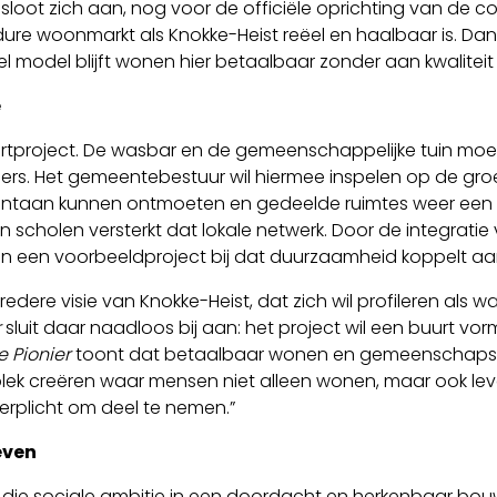
loot zich aan, nog voor de officiële oprichting van de c
re woonmarkt als Knokke-Heist reëel en haalbaar is. Dan
l model blijft wonen hier betaalbaar zonder aan kwaliteit 
e
urtproject. De wasbar en de gemeenschappelijke tuin mo
woners. Het gemeentebestuur wil hiermee inspelen op de g
taan kunnen ontmoeten en gedeelde ruimtes weer een so
n scholen versterkt dat lokale netwerk. Door de integratie
en een voorbeeldproject bij dat duurzaamheid koppelt aa
dere visie van Knokke-Heist, dat zich wil profileren a
r
sluit daar naadloos bij aan: het project wil een buurt 
e Pionier
toont dat betaalbaar wonen en gemeenschapsv
 plek creëren waar mensen niet alleen wonen, maar ook l
erplicht om deel te nemen.”
even
 die sociale ambitie in een doordacht en herkenbaar bou