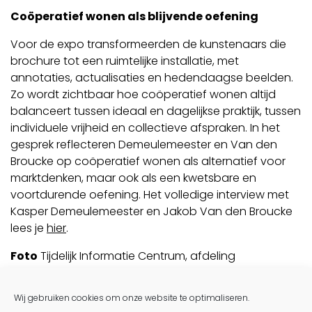
Coöperatief wonen als blijvende oefening
Voor de expo transformeerden de kunstenaars die
brochure tot een ruimtelijke installatie, met
annotaties, actualisaties en hedendaagse beelden.
Zo wordt zichtbaar hoe coöperatief wonen altijd
balanceert tussen ideaal en dagelijkse praktijk, tussen
individuele vrijheid en collectieve afspraken. In het
gesprek reflecteren Demeulemeester en Van den
Broucke op coöperatief wonen als alternatief voor
marktdenken, maar ook als een kwetsbare en
voortdurende oefening. Het volledige interview met
Kasper Demeulemeester en Jakob Van den Broucke
lees je
hier
.
Foto
Tijdelijk Informatie Centrum, afdeling
Moortebeek
Post navigation
Wij gebruiken cookies om onze website te optimaliseren.
Jongste nummer A+ brengt essay over