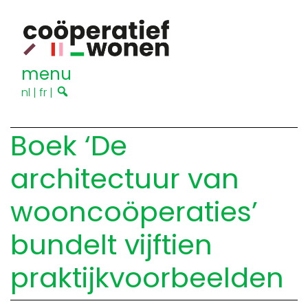
menu
nl
|
fr
|
Boek ‘De
architectuur van
wooncoöperaties’
bundelt vijftien
praktijkvoorbeelden