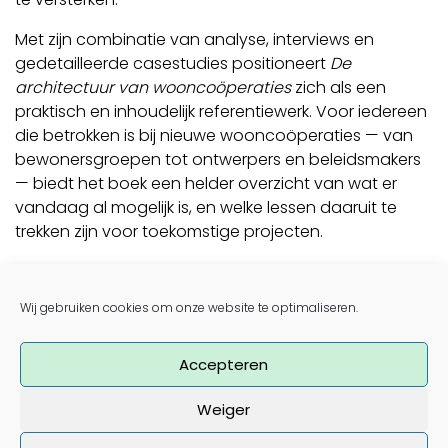
Met zijn combinatie van analyse, interviews en
gedetailleerde casestudies positioneert
De
architectuur van wooncoöperaties
zich als een
praktisch en inhoudelijk referentiewerk. Voor iedereen
die betrokken is bij nieuwe wooncoöperaties — van
bewonersgroepen tot ontwerpers en beleidsmakers
— biedt het boek een helder overzicht van wat er
vandaag al mogelijk is, en welke lessen daaruit te
trekken zijn voor toekomstige projecten.
Beeld
nai010 uitgevers
Post navigation
Wij gebruiken cookies om onze website te optimaliseren.
John Vanwynsberghe (Hefboom): “Schaal
coöperatief wonen op”
Minister Bonte spreekt steun uit voor pilootprojecten
Accepteren
coöperatief wonen
Weiger