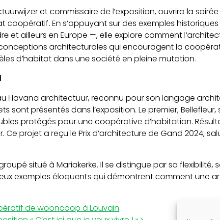
ctuurwijzer et commissaire de l’exposition, ouvrira la soiré
t coopératif. En s’appuyant sur des exemples historiques
e et ailleurs en Europe —, elle explore comment l’archit
s conceptions architecturales qui encouragent la coopérat
es d’habitat dans une société en pleine mutation.
d
au Havana architectuur, reconnu pour son langage archit
ts sont présentés dans l’exposition. Le premier, Bellefleur,
ubles protégés pour une coopérative d’habitation. Résu
 Ce projet a reçu le Prix d’architecture de Gand 2024, sal
groupé situé à Mariakerke. Il se distingue par sa flexibilité, 
. Deux exemples éloquents qui démontrent comment une ar
oopératif de wooncoop à Louvain
osition « C’est ici que je veux vivre ! »