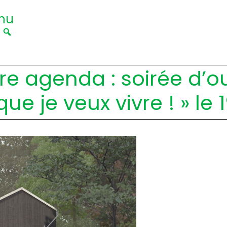
nu
|
re agenda : soirée d’o
 que je veux vivre ! » le