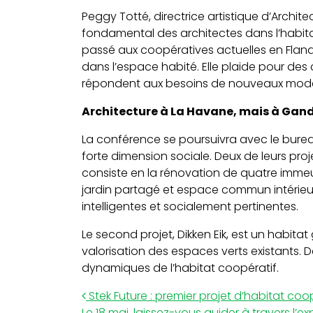
Peggy Totté, directrice artistique d’Archite
fondamental des architectes dans l’habita
passé aux coopératives actuelles en Flandr
dans l’espace habité. Elle plaide pour de
répondent aux besoins de nouveaux modèl
Architecture à La Havane, mais à Gan
La conférence se poursuivra avec le bure
forte dimension sociale. Deux de leurs proje
consiste en la rénovation de quatre imme
jardin partagé et espace commun intérieur.
intelligentes et socialement pertinentes.
Le second projet, Dikken Eik, est un habitat 
valorisation des espaces verts existants
dynamiques de l’habitat coopératif.
Post navigation
Stek Future : premier projet d’habitat c
Le 18 mai, laissez-vous guider à travers l’exp