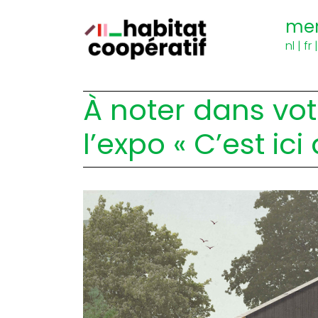
me
nl
|
fr
À noter dans vot
l’expo « C’est ici