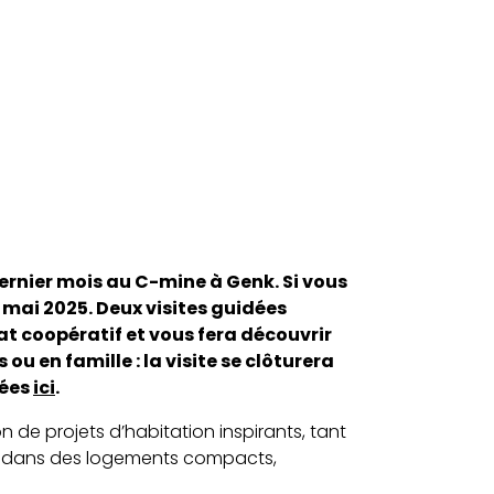
rnier mois au C-mine à Genk. Si vous
 mai 2025. Deux visites guidées
tat coopératif et vous fera découvrir
u en famille : la visite se clôturera
dées
ici
.
on de projets d’habitation inspirants, tant
ure dans des logements compacts,