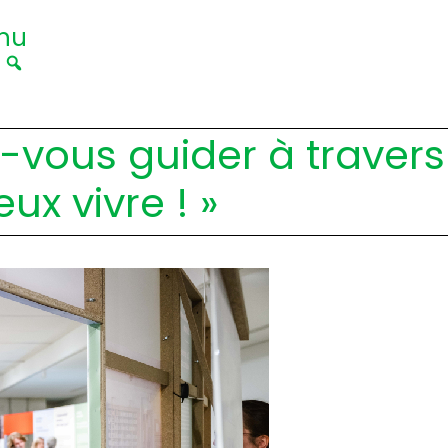
nu
|
z-vous guider à travers 
eux vivre ! »