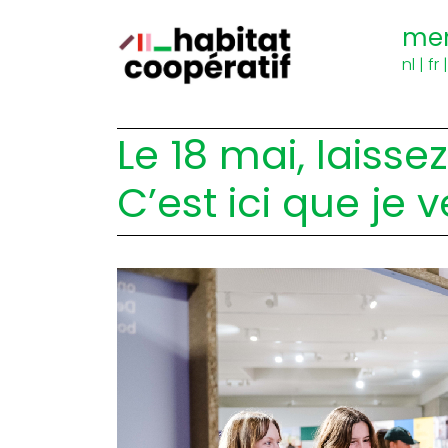
me
nl
|
fr
Le 18 mai, laisse
C’est ici que je v