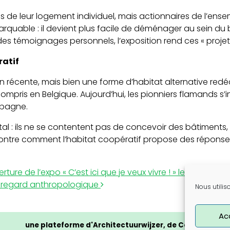
ires de leur logement individuel, mais actionnaires de l’e
remarquable : il devient plus facile de déménager au sein 
es témoignages personnels, l’exposition rend ces « projet
ratif
on récente, mais bien une forme d’habitat alternative red
ompris en Belgique. Aujourd’hui, les pionniers flamands s’
spagne.
al : ils ne se contentent pas de concevoir des bâtiments
ntre comment l’habitat coopératif propose des réponses
re de l’expo « C’est ici que je veux vivre ! » le 19 juin au
n regard anthropologique
Nous utilis
Ac
une plateforme d'Architectuurwijzer, de Cera et du CL