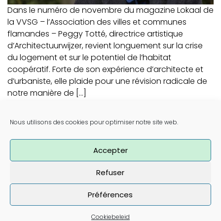
Dans le numéro de novembre du magazine Lokaal de
la VVSG – l’Association des villes et communes
flamandes – Peggy Totté, directrice artistique
d’Architectuurwijzer, revient longuement sur la crise
du logement et sur le potentiel de l’habitat
coopératif. Forte de son expérience d’architecte et
d’urbaniste, elle plaide pour une révision radicale de
notre manière de […]
En savoir plus…
Nous utilisons des cookies pour optimiser notre site web.
«
1
2
3
4
5
6
…
11
»
Accepter
Refuser
Préférences
Bulletin
Cookiebeleid