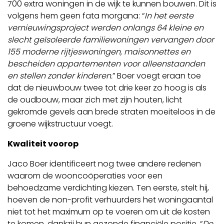
700 extra woningen in de wijk te kunnen bouwen. Dit is
volgens hem geen fata morgana: “
In het eerste
vernieuwingsproject werden onlangs 64 kleine en
slecht geïsoleerde familiewoningen vervangen door
155 moderne rijtjeswoningen, maisonnettes en
bescheiden appartementen voor alleenstaanden
en stellen zonder kinderen.
” Boer voegt eraan toe
dat de nieuwbouw twee tot drie keer zo hoog is als
de oudbouw, maar zich met zijn houten, licht
gekromde gevels aan brede straten moeiteloos in de
groene wijkstructuur voegt.
Kwaliteit voorop
Jaco Boer identificeert nog twee andere redenen
waarom de wooncoöperaties voor een
behoedzame verdichting kiezen. Ten eerste, stelt hij,
hoeven de non-profit verhuurders het woningaantal
niet tot het maximum op te voeren om uit de kosten
te komen, dankzij hun gezonde financiële positie. “
De