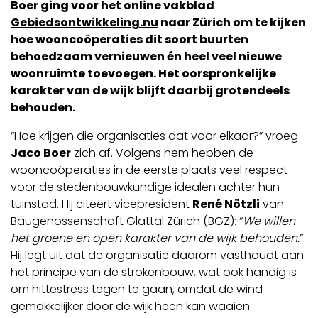
Boer ging voor het online vakblad
Gebiedsontwikkeling.nu
naar Zürich om te kijken
hoe wooncoöperaties dit soort buurten
behoedzaam vernieuwen én heel veel nieuwe
woonruimte toevoegen. Het oorspronkelijke
karakter van de wijk blijft daarbij grotendeels
behouden.
“Hoe krijgen die organisaties dat voor elkaar?” vroeg
Jaco Boer
zich af. Volgens hem hebben de
wooncoöperaties in de eerste plaats veel respect
voor de stedenbouwkundige idealen achter hun
tuinstad. Hij citeert vicepresident
René Nötzli
van
Baugenossenschaft Glattal Zürich (BGZ): “
We willen
het groene en open karakter van de wijk behouden.
”
Hij legt uit dat de organisatie daarom vasthoudt aan
het principe van de strokenbouw, wat ook handig is
om hittestress tegen te gaan, omdat de wind
gemakkelijker door de wijk heen kan waaien.