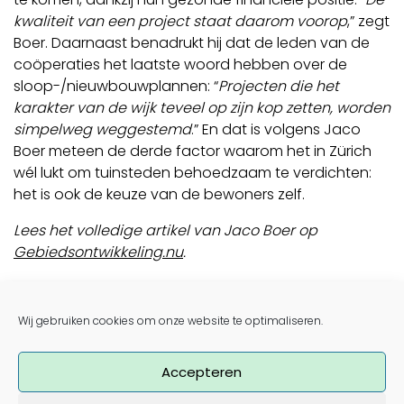
kwaliteit van een project staat daarom voorop
,” zegt
Boer. Daarnaast benadrukt hij dat de leden van de
coöperaties het laatste woord hebben over de
sloop-/nieuwbouwplannen: “
Projecten die het
karakter van de wijk teveel op zijn kop zetten, worden
simpelweg weggestemd
.” En dat is volgens Jaco
Boer meteen de derde factor waarom het in Zürich
wél lukt om tuinsteden behoedzaam te verdichten:
het is ook de keuze van de bewoners zelf.
Lees het volledige artikel van Jaco Boer op
Gebiedsontwikkeling.nu
.
Foto
©
Jaco Boer
Post navigation
Wij gebruiken cookies om onze website te optimaliseren.
‘Zijn wooncoöperaties de oplossing voor
betaalbaar wonen?’
Manifest wil meer ruimte voor coöperatief wonen als
Accepteren
anti-speculatief model