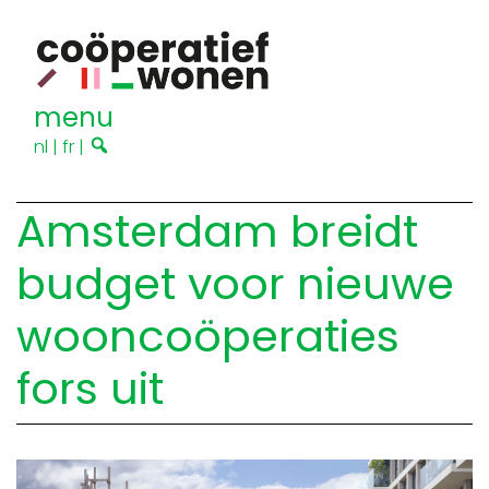
menu
nl
|
fr
|
Amsterdam breidt
budget voor nieuwe
wooncoöperaties
fors uit