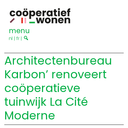
menu
nl
|
fr
|
Architectenbureau
Karbon’ renoveert
coöperatieve
tuinwijk La Cité
Moderne