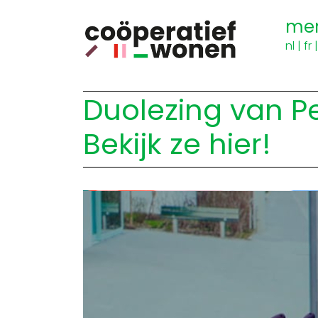
me
nl
|
fr
Duolezing van P
Bekijk ze hier!