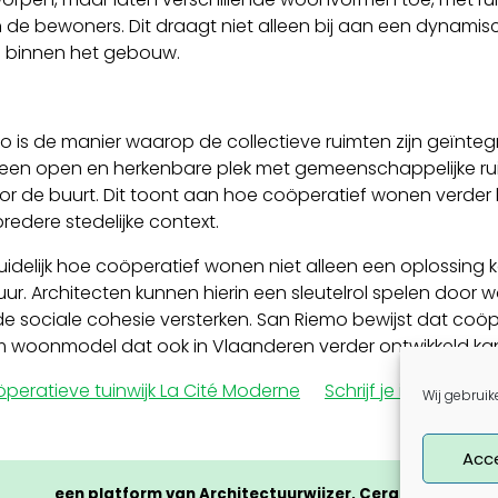
 bewoners. Dit draagt niet alleen bij aan een dynamisc
ie binnen het gebouw.
s de manier waarop de collectieve ruimten zijn geïntegree
 een open en herkenbare plek met gemeenschappelijke r
 voor de buurt. Dit toont aan hoe coöperatief wonen verd
dere stedelijke context.
idelijk hoe coöperatief wonen niet alleen een oplossing 
uur. Architecten kunnen hierin een sleutelrol spelen door
ociale cohesie versterken. San Riemo bewijst dat coöpe
aam woonmodel dat ook in Vlaanderen verder ontwikkeld ka
peratieve tuinwijk La Cité Moderne
Schrijf je in voor ee
Wij gebruik
Acc
een platform van Architectuurwijzer, Cera en CLTB me