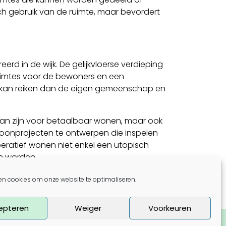
h gebruik van de ruimte, maar bevordert
rd in de wijk. De gelijkvloerse verdieping
uimtes voor de bewoners en een
er kan reiken dan de eigen gemeenschap en
kan zijn voor betaalbaar wonen, maar ook
 woonprojecten te ontwerpen die inspelen
ratief wonen niet enkel een utopisch
n worden.
n rondleiding op de expo ‘Hier wil ik wonen!’
en cookies om onze website te optimaliseren.
epteren
Weiger
Voorkeuren
t meer