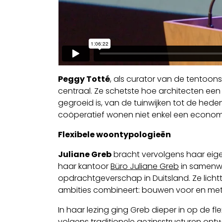
Peggy Totté
, als curator van de tentoon
centraal. Ze schetste hoe architecten een
gegroeid is, van de tuinwijken tot de he
coöperatief wonen niet enkel een econo
Flexibele woontypologieën
Juliane Greb
bracht vervolgens haar eigen
haar kantoor
Büro Juliane Greb
in samenw
opdrachtgeverschap in Duitsland. Ze licht
ambities combineert: bouwen voor en me
In haar lezing ging Greb dieper in op de f
volgens traditionele gezinsstructuren on