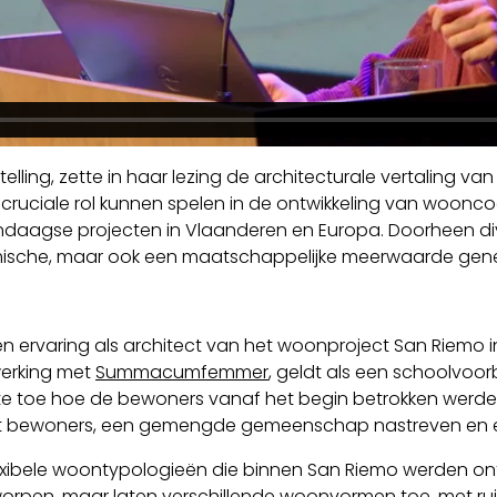
stelling, zette in haar lezing de architecturale vertaling
 cruciale rol kunnen spelen in de ontwikkeling van woonco
dendaagse projecten in Vlaanderen en Europa. Doorheen 
mische, maar ook een maatschappelijke meerwaarde gene
 ervaring als architect van het woonproject San Riemo in
erking met
Summacumfemmer
, geldt als een schoolvoo
te toe hoe de bewoners vanaf het begin betrokken werden 
t bewoners, een gemengde gemeenschap nastreven en een
lexibele woontypologieën die binnen San Riemo werden ontw
tworpen, maar laten verschillende woonvormen toe, met r