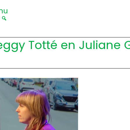
nu
|
eggy Totté en Juliane 