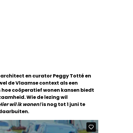
 architect en curator Peggy Totté en
owel de Vlaamse context als een
en hoe coöperatief wonen kansen biedt
aamheid. Wie de lezing wil
Hier wil ik wonen!
is nog tot 1 juni te
 daarbuiten.