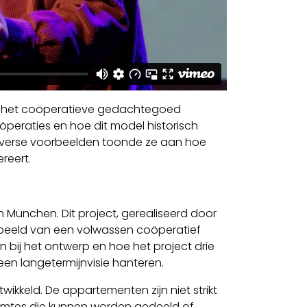
 van het coöperatieve gedachtegoed
öperaties en hoe dit model historisch
diverse voorbeelden toonde ze aan hoe
reert.
 München. Dit project, gerealiseerd door
rbeeld van een volwassen coöperatief
bij het ontwerp en hoe het project drie
 langetermijnvisie hanteren.
ikkeld. De appartementen zijn niet strikt
uimtes die kunnen worden gedeeld of