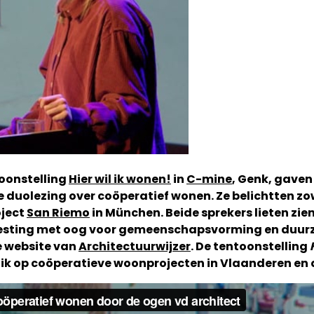
oonstelling
Hier wil ik wonen!
in
C-mine
, Genk, gaven
e duolezing over coöperatief wonen. Ze belichtten z
oject
San Riemo
in München. Beide sprekers lieten zi
vesting met oog voor gemeenschapsvorming en duurz
e website van
Architectuurwijzer
. De tentoonstelling
blik op coöperatieve woonprojecten in Vlaanderen en