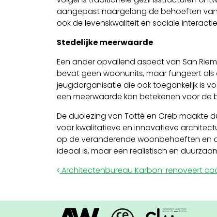
aangepast naargelang de behoeften van de
ook de levenskwaliteit en sociale interact
Stedelijke meerwaarde
Een ander opvallend aspect van San Riemo i
bevat geen woonunits, maar fungeert als
jeugdorganisatie die ook toegankelijk is
een meerwaarde kan betekenen voor de bre
De duolezing van Totté en Greb maakte du
voor kwalitatieve en innovatieve architect
op de veranderende woonbehoeften en de s
ideaal is, maar een realistisch en duurz
Post navigation
Architectenbureau Karbon’ renoveert coö