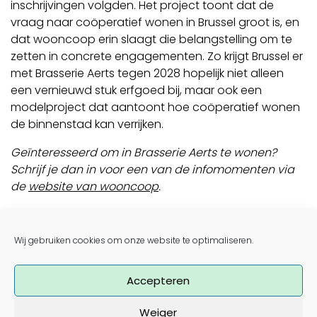
inschrijvingen volgden. Het project toont dat de
vraag naar coöperatief wonen in Brussel groot is, en
dat wooncoop erin slaagt die belangstelling om te
zetten in concrete engagementen. Zo krijgt Brussel er
met Brasserie Aerts tegen 2028 hopelijk niet alleen
een vernieuwd stuk erfgoed bij, maar ook een
modelproject dat aantoont hoe coöperatief wonen
de binnenstad kan verrijken.
Geïnteresseerd om in Brasserie Aerts te wonen?
Schrijf je dan in voor een van de infomomenten via
de
website van wooncoop
.
Render
©
Atelier Tom Vanhee & wooncoop
Post navigation
Wij gebruiken cookies om onze website te optimaliseren.
Inwoners Genève zeggen in referendum volmondig
ja tegen meer coöperaties
Lees het interview met illustratrice en ‘Maker van de
Accepteren
expo’ Hanne Van Gils
Weiger