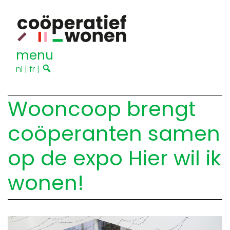
menu
nl
|
fr
|
Wooncoop brengt
coöperanten samen
op de expo Hier wil ik
wonen!