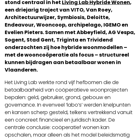
stond centraal in het
Living Lab Hybride Wonen
,
een driejarig traject van VITO, Van Roey,
Architectuurwijzer, Symbiosis, Deloitte,
Endeavour, Wooncoop, archipelago, IGEMO en
Evelien Pieters.
Samen met Abbeyfield, AG Vespa,
Sogent, Stad Gent, Triginta en Trividend
onderzochten zij hoe hybride woonmodellen –
met de wooncoöperatie als focus – structureel
kunnen bijdragen aan betaalbaar wonen in
Vlaanderen.
Het Living Lab werkte rond vijf hefbomen die de
betaalbaarheid van coöperatieve woonprojecten
bepalen: geld, gebruiker, grond, gebouw en
governance. In evenveel ‘labo’s’ werden knelpunten
en kansen scherp gesteld, telkens vertrekkend vanuit
een concreet financieel en juridisch kader. De
centrale conclusie: coöperatief wonen kan
opschalen, maar alleen als het model beleidsmatig