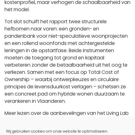
kostenprofiel, maar verhogen de schaalbaarheid van
het model.
Tot slot schuift het rapport twee structurele
hefbomen naar voren: een gronden- en
pandenbank voor niet-speculatieve woonprojecten
en een rollend woonfonds met achtergestelde
leningen in de opstartfase. Beide instrumenten
moeten de toegang tot grond en kapitaal
verbeteren zonder de betaalbaarheid uit het oog te
verliezen. Samen met een focus op Total Cost of
Ownership – waarbij ontwerpkeuzes en circulaire
principes de levensduurkost verlagen – schetsen ze
een concreet pad om hybride wonen duurzaam te
verankeren in Vlaanderen.
Meer lezen over de aanbevelingen van het Living Lab
Hybride Wonen?
Klik dan hier
.
Post navigation
Wij gebruiken cookies om onze website te optimaliseren.
Wooncoop brengt coöperanten samen op de expo