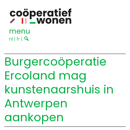
menu
nl
|
fr
|
Burgercoöperatie
Ercoland mag
kunstenaarshuis in
Antwerpen
aankopen