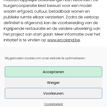
burgercoöperatie kiest bewust voor een model
waarin erfgoed, cultuur, betaalbaar wonen en
publieke ruimte elkaar versterken. Zodra de verkoop
definitief is afgerond, kan de voorbereiding van de
ingrijpende restauratie en de verdere uitwerking van
het project van start gaan. Meer informatie over het
initiatief is te vinden op
www.ercoland.be
.
Foto
LUCID i.o.v. AG Vespa
Post navigation
Wij gebruiken cookies om onze website te optimaliseren.
Expo ‘Hier wil ik wonen!’ blikt terug op succesvolle
editie in het STAM
Internationaal webinar belicht rol van wetgeving voor
Accepteren
coöperatief wonen
Weiger
Voorkeuren
Nieuwsbrief
Cookiebeleid