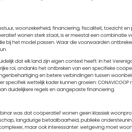
bestuur, woonzekerheid, financiering, fiscaliteit, toezicht 
ratief wonen sterk staat, is er meestal een combinatie va
ie bij het model passen. Waar die voorwaarden ontbreken, b
un.
lijk dat elk land zijn eigen context heeft. In het Verenigd
ijke rol, ondanks het ontbreken van een specifieke coöpe
ngenbehartiging en betere verbindingen tussen woonbele
specifiek wettelijk kader kunnen groeien: CONAVICOOP re
an duidelijkere regels en aangepaste financiering.
ebinar was dat coöperatief wonen geen klassiek woonpro
schap, langdurige betaalbaarheid, publieke ondersteunin
 complexer, maar ook interessanter: wetgeving moet woon