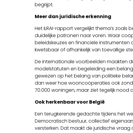
begrijpt.
Meer dan juridische erkenning
Het ILRAI-rapport vergelijkt thema’s zoals 
duidelijke patronen naar voren. Waar coöpe
beleidskeuzes en financiële instrumenten d
kwetsbaar of afhankelijk van toevallige ste
De internationale voorbeelden maakten duide
modelstatuten en begeleiding een belangr
gewezen op het belang van politieke bela
dan weer hoe wooncoöperaties ook zonder 
70.000 woningen, maar ziet tegelijk nood a
Ook herkenbaar voor België
Een terugkerende gedachte tijdens het w
Democratisch bestuur, collectief eigenaar
versterken. Dat maakt de juridische vraag