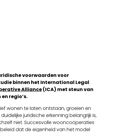
juridische voorwaarden voor
studie binnen het International Legal
perative Alliance
(ICA) met steun van
en regio’s.
ef wonen te laten ontstaan, groeien en
idelijke juridische erkenning belangrijk is,
chzelf niet. Succesvolle wooncoöperaties
beleid dat de eigenheid van het model