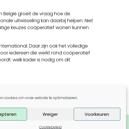
in België groeit de vraag hoe de
nale uitwisseling kan daarbij helpen. Niet
smatige keuzes coöperatief wonen kunnen
ernational. Daar zijn ook het volledige
Voor iedereen die werkt rond coöperatief
ordt: welk kader is nodig om dit
en cookies om onze website te optimaliseren.
epteren
Weiger
Voorkeuren
t meer
Nieuwsbrief
Cookiebeleid
ie