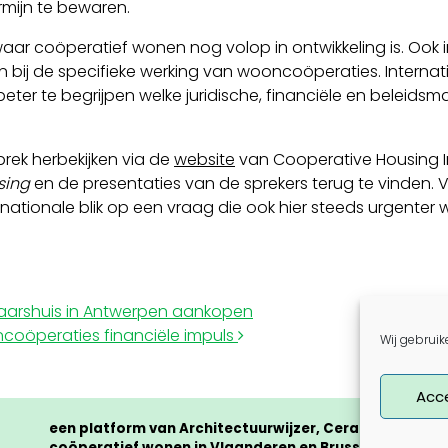
mijn te bewaren.
waar coöperatief wonen nog volop in ontwikkeling is. Ook 
ij de specifieke werking van wooncoöperaties. Internatio
ter te begrijpen welke juridische, financiële en beleid
prek herbekijken via de
website
van Cooperative Housing Int
sing
en de presentaties van de sprekers terug te vinden. 
nationale blik op een vraag die ook hier steeds urgenter w
aarshuis in Antwerpen aankopen
coöperaties financiële impuls
Wij gebruik
Acc
een platform van Architectuurwijzer, Cera en CLTB me
coöperatief wonen in Vlaanderen en Brussel als ambit