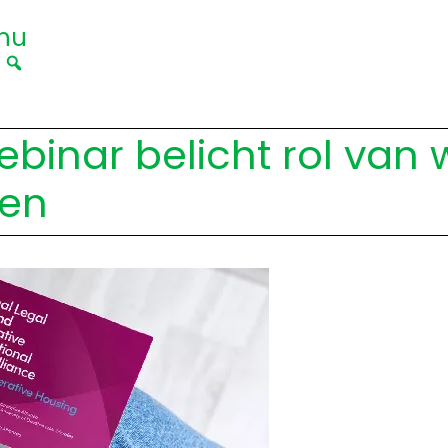
nu
|
ebinar belicht rol van
nen