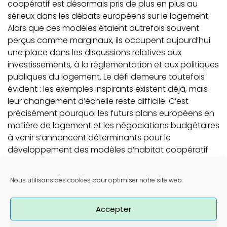
coopératif est désormais pris de plus en plus au
sérieux dans les débats européens sur le logement.
Alors que ces modèles étaient autrefois souvent
perçus comme marginaux, ils occupent aujourd’hui
une place dans les discussions relatives aux
investissements, à la réglementation et aux politiques
publiques du logement. Le défi demeure toutefois
évident : les exemples inspirants existent déjà, mais
leur changement d’échelle reste difficile. C’est
précisément pourquoi les futurs plans européens en
matière de logement et les négociations budgétaires
à venir s’annoncent déterminants pour le
développement des modèles d’habitat coopératif
en Europe.
Post navigation
Nous utilisons des cookies pour optimiser notre site web.
Joris De Kelver (wooncoop) dans Le Soir : « Nous
espérons que d’autres copieront notre modèle »
Des Anversois créent une coopérative pour sauver
Accepter
l’emblématique maison d’artistes Ercola