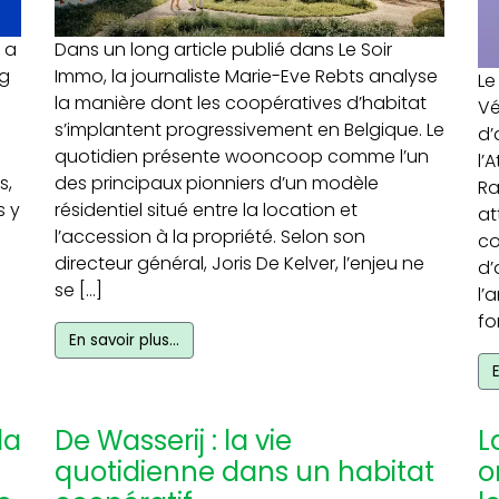
 a
Dans un long article publié dans Le Soir
ng
Immo, la journaliste Marie-Eve Rebts analyse
Le
la manière dont les coopératives d’habitat
Vé
s’implantent progressivement en Belgique. Le
d’
quotidien présente wooncoop comme l’un
l’
s,
des principaux pionniers d’un modèle
Ra
s y
résidentiel situé entre la location et
at
l’accession à la propriété. Selon son
co
directeur général, Joris De Kelver, l’enjeu ne
d’
se […]
l’
fo
En savoir plus…
la
De Wasserij : la vie
L
quotidienne dans un habitat
o