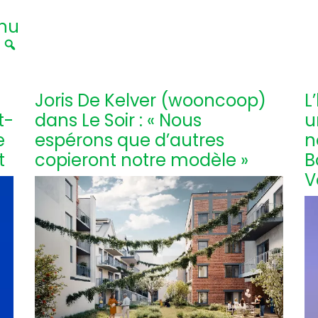
nu
|
Joris De Kelver (wooncoop)
L
t-
dans Le Soir : « Nous
u
e
espérons que d’autres
n
t
copieront notre modèle »
B
V