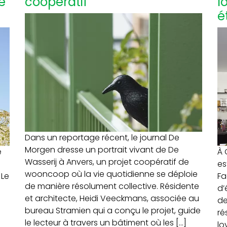
e
coopératif
l
é
Dans un reportage récent, le journal De
Morgen dresse un portrait vivant de De
e
À 
Wasserij à Anvers, un projet coopératif de
es
wooncoop où la vie quotidienne se déploie
 Le
Fa
de manière résolument collective. Résidente
d’
et architecte, Heidi Veeckmans, associée au
de
bureau Stramien qui a conçu le projet, guide
ré
le lecteur à travers un bâtiment où les […]
lo