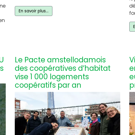
une
dé
En savoir plus…
fo
en
U
Le Pacte amstellodamois
V
ns
des coopératives d’habitat
e
vise 1 000 logements
e
coopératifs par an
p