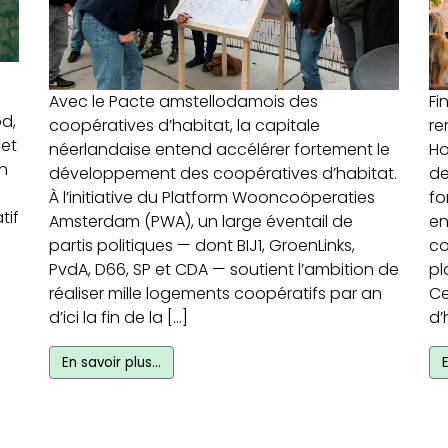
Avec le Pacte amstellodamois des
Fi
d,
coopératives d’habitat, la capitale
re
Cet
néerlandaise entend accélérer fortement le
Ho
un
développement des coopératives d’habitat.
de
À l’initiative du Platform Wooncoöperaties
fo
tif
Amsterdam (PWA), un large éventail de
en
partis politiques — dont BIJ1, GroenLinks,
co
PvdA, D66, SP et CDA — soutient l’ambition de
pl
réaliser mille logements coopératifs par an
Ce
d’ici la fin de la […]
d’
En savoir plus…