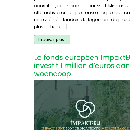
constitue, selon son auteur Mark Minkjan, 
alternative rare et porteuse d’espoir sur un
marché néerlandais du logement de plus 
plus difficile […]
En savoir plus…
Le fonds européen ImpaktE
investit 1 million d’euros da
wooncoop