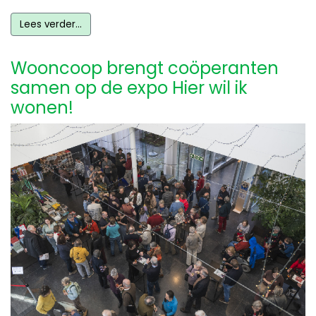
Lees verder…
Wooncoop brengt coöperanten
samen op de expo Hier wil ik
wonen!