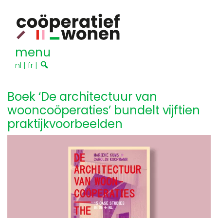
menu
nl
|
fr
|
Boek ‘De architectuur van
wooncoöperaties’ bundelt vijftien
praktijkvoorbeelden